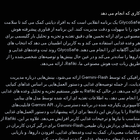
رای داد!
کاری که انجام می دهد
GlycoSafe یک برنامه انقلابی است که به افراد دیابتی کمک می کند تا سلامت
خود را با سهولت و دقت مدیریت کنند. این برنامه از فناوری پیشرفته هوش
مصنوعی برای ارائه تخمین های دقیق تغذیه و تجزیه و تحلیل بار گلیسمی برای
هر وعده غذایی استفاده می کند و به کاربران اطمینان می دهد که انتخاب های
غذایی آگاهانه ای را انجام می دهند. GlycoSafe روند ثبت وعده‌های غذایی و
داروها را ساده‌تر می‌کند و در عین حال بینش‌ها و توصیه‌های شخصی‌شده را از
طریق ربات چت هوش مصنوعی ما، Rafiki، ارائه می‌دهد.
رافیکی که توسط Gemini-Flash ارائه می‌شود، بینش‌هایی درباره مدیریت
دیابت، از جمله توصیه‌های غذایی و دستور العمل‌هایی بر اساس غذاهای کنیایی
ارائه می‌دهد. در حالی که Rafiki به طور مستقیم تجزیه و تحلیل وعده های غذایی
را انجام نمی دهد، به اطلاعات تغذیه ای ارائه شده توسط مدل های بینایی
کامپیوتری یکپارچه شده در برنامه دسترسی دارد. Gemini API قابلیت‌های
Rafiki را با پردازش این داده‌ها برای ارائه پیشنهادات و دستور العمل‌های غذایی
متناسب با نیازها و ترجیحات غذایی کاربر افزایش می‌دهد. علاوه بر این، Rafiki از
قابلیت‌های پردازش زبان طبیعی Gemini-Flash برای درگیر کردن کاربران در
مکالمات معنی‌دار، کمک به ثبت وعده‌های غذایی، افزودن داروها، و بازیابی
یکپارچه داده‌های وعده‌های غذایی گذشته استفاده می‌کند.