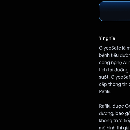
Ý nghĩa
GlycoSafe là 
bệnh tiểu đườ
công nghệ AI 
tích tải đườn
suốt. GlycoSaf
cấp thông tin 
Rafiki.
Rafiki, được G
đường, bao gồ
không trực tiế
mô hình thị gi