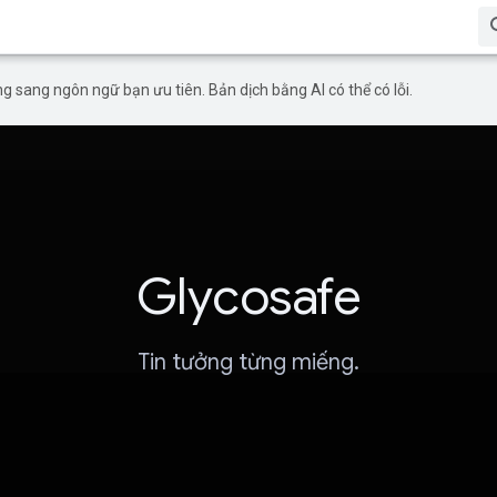
g sang ngôn ngữ bạn ưu tiên. Bản dịch bằng AI có thể có lỗi.
Glycosafe
Tin tưởng từng miếng.