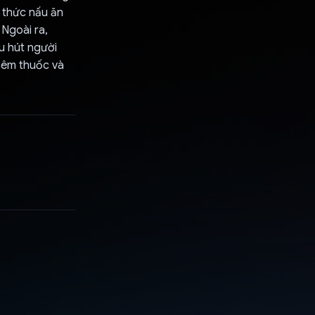
g thức nấu ăn
 Ngoài ra,
u hút người
thêm thuốc và