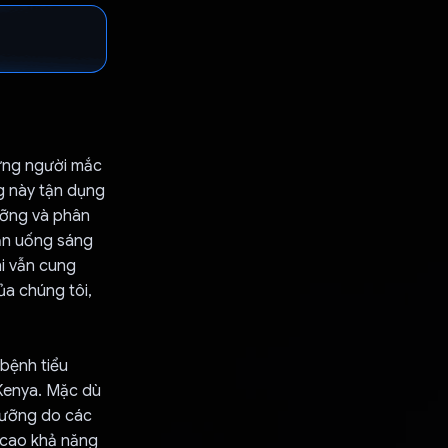
hững người mắc
g này tận dụng
ưỡng và phân
 ăn uống sáng
hi vẫn cung
ủa chúng tôi,
 bệnh tiểu
Kenya. Mặc dù
 dưỡng do các
 cao khả năng