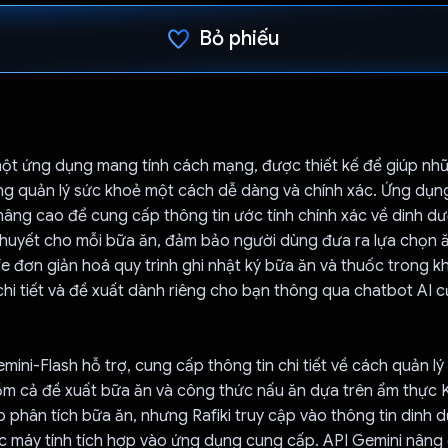
Bỏ phiếu
Đã bình chọn!
một ứng dụng mang tính cách mạng, được thiết kế để giúp n
ng quản lý sức khoẻ một cách dễ dàng và chính xác. Ứng dụn
nâng cao để cung cấp thông tin ước tính chính xác về dinh d
g huyết cho mỗi bữa ăn, đảm bảo người dùng đưa ra lựa chọn
e đơn giản hoá quy trình ghi nhật ký bữa ăn và thuốc trong k
chi tiết và đề xuất dành riêng cho bạn thông qua chatbot AI c
emini-Flash hỗ trợ, cung cấp thông tin chi tiết về cách quản lý
m cả đề xuất bữa ăn và công thức nấu ăn dựa trên ẩm thực 
p phân tích bữa ăn, nhưng Rafiki truy cập vào thông tin dinh
ác máy tính tích hợp vào ứng dụng cung cấp. API Gemini nâng