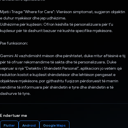
Mjeti i Triage "Where for Care": Vlerëson simptomat, sugjeron objektin
e duhur mjekësor dhe jep udhëzime.
Udhëzime për kujdesin: Ofron këshilla të personalizuara për t'u
kujdesur për të dashurit bazuar në kushte specifike mjekësore.
Pse funksionon:
Gemini AI vazhdimisht mëson dhe përshtatet, duke rritur aftësinë e tij
për të ofruar rekomandime të sakta dhe të personalizuara. Duke
vepruar si një "Detektiv i Shëndetit Personal", aplikacioni jo vetëm që
redukton kostot e kujdesit shëndetësor dhe lehtëson pengesat e
objekteve mjekësore, por gjithashtu fuqizon përdoruesit të marrin
vendime të informuara për shëndetin e tyre dhe shëndetin e të
dashurve të tyre.
E ndertuar me
Flutter
Android
Google Maps