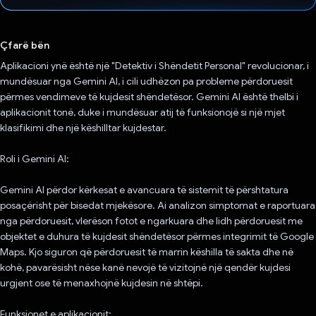
Votuar!
Çfarë bën
Aplikacioni ynë është një "Detektiv i Shëndetit Personal" revolucionar, i
mundësuar nga Gemini AI, i cili udhëzon pa probleme përdoruesit
përmes vendimeve të kujdesit shëndetësor. Gemini AI është thelbi i
aplikacionit tonë, duke i mundësuar atij të funksionojë si një mjet
klasifikimi dhe një këshilltar kujdestar.
Roli i Gemini AI:
Gemini AI përdor kërkesat e avancuara të sistemit të përshtatura
posaçërisht për bisedat mjekësore. Ai analizon simptomat e raportuara
nga përdoruesit, vlerëson fotot e ngarkuara dhe lidh përdoruesit me
objektet e duhura të kujdesit shëndetësor përmes integrimit të Google
Maps. Kjo siguron që përdoruesit të marrin këshilla të sakta dhe në
kohë, pavarësisht nëse kanë nevojë të vizitojnë një qendër kujdesi
urgjent ose të menaxhojnë kujdesin në shtëpi.
Funksionet e aplikacionit: