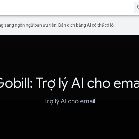
g sang ngôn ngữ bạn ưu tiên. Bản dịch bằng AI có thể có lỗi.
obill: Trợ lý AI cho ema
Trợ lý AI cho email