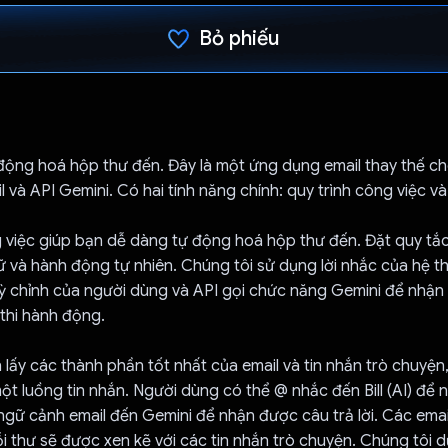
Bỏ phiếu
Đã bình chọn!
 động hoá hộp thư đến. Đây là một ứng dụng email thay thế ch
 và API Gemini. Có hai tính năng chính: quy trình công việc và
 việc giúp bạn dễ dàng tự động hoá hộp thư đến. Đặt quy tắc
 và hành động tự nhiên. Chúng tôi sử dụng lời nhắc của hệ t
ỳ chỉnh của người dùng và API gọi chức năng Gemini để nhận 
 thi hành động.
 lấy các thành phần tốt nhất của email và tin nhắn trò chuyện
t luồng tin nhắn. Người dùng có thể @ nhắc đến Bill (AI) để 
ngữ cảnh email đến Gemini để nhận được câu trả lời. Các emai
 thư sẽ được xen kẽ với các tin nhắn trò chuyện. Chúng tôi dự