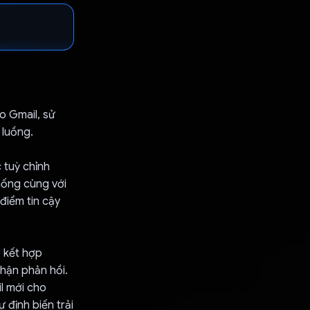
o Gmail, sử
 luồng.
 tuỳ chỉnh
hống cùng với
điểm tin cậy
, kết hợp
nhận phản hồi.
l mới cho
 định biến trải