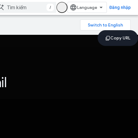
/
Đăng nhập
il