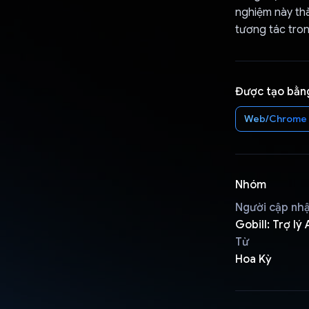
nghiệm này th
tương tác tro
Được tạo bằn
Web/Chrome
Nhóm
Người cập nh
Gobill: Trợ lý
Từ
Hoa Kỳ