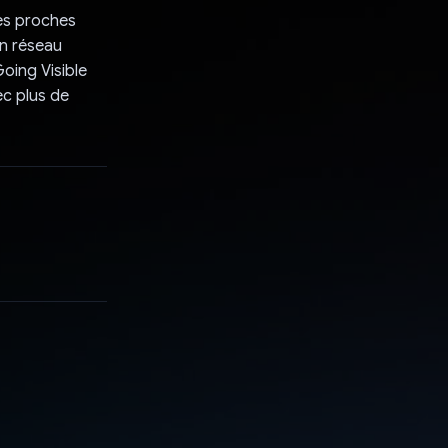
les proches
on réseau
oing Visible
ec plus de