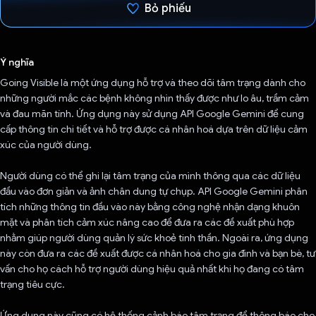
Bỏ phiếu
Đã bình chọn!
Ý nghĩa
Going Visible là một ứng dụng hỗ trợ và theo dõi tâm trạng dành cho
những người mắc các bệnh không nhìn thấy được như lo âu, trầm cảm
và đau mãn tính. Ứng dụng này sử dụng API Google Gemini để cung
cấp thông tin chi tiết và hỗ trợ được cá nhân hoá dựa trên dữ liệu cảm
xúc của người dùng.
Người dùng có thể ghi lại tâm trạng của mình thông qua các dữ liệu
đầu vào đơn giản và ảnh chân dung tự chụp. API Google Gemini phân
tích những thông tin đầu vào này bằng công nghệ nhận dạng khuôn
mặt và phân tích cảm xúc nâng cao để đưa ra các đề xuất phù hợp
nhằm giúp người dùng quản lý sức khoẻ tinh thần. Ngoài ra, ứng dụng
này còn đưa ra các đề xuất được cá nhân hoá cho gia đình và bạn bè, tư
vấn cho họ cách hỗ trợ người dùng hiệu quả nhất khi họ đang có tâm
trạng tiêu cực.
Ứng dụng này cũng có hệ thống cảnh báo tâm trạng để thông báo cho