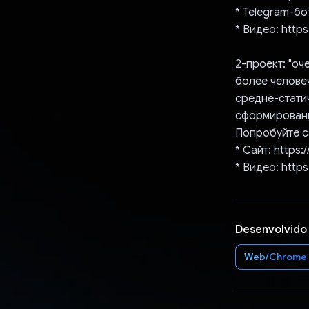
* Telegram-бо
* Видео: http
2-проект: "оч
более человеч
средне-статич
сформированн
Попробуйте с
* Сайт: https:/
* Видео: http
Desenvolvido
Web/Chrome