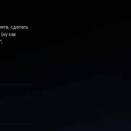
омта, сделать
(ну как
",