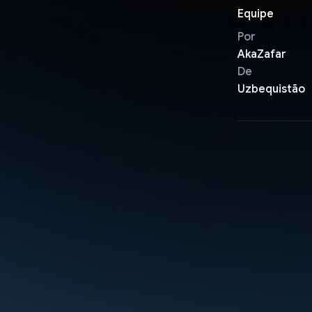
Equipe
Por
AkaZafar
De
Uzbequistão