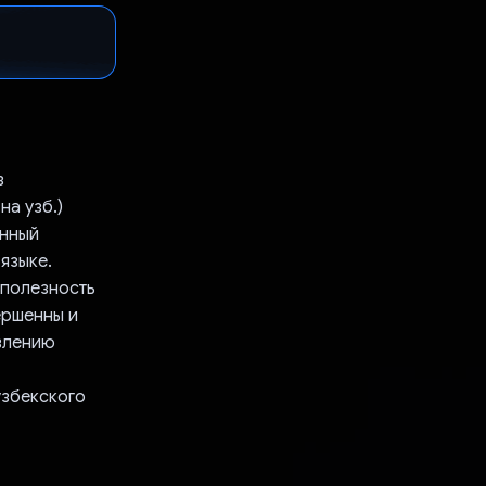
з
на узб.)
енный
языке.
 полезность
ершенны и
авлению
узбекского