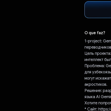
O que faz?
1-project: Ge
переводчиков.
Цель проекта:
интеллект бы
Проблема: Gem
для узбекояз
могут искажа
акростихов.
Решение: раз
языка AI Gemi
Хотите попро
* Сайт: https