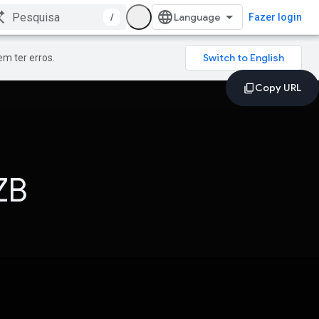
/
Fazer login
m ter erros.
ZB