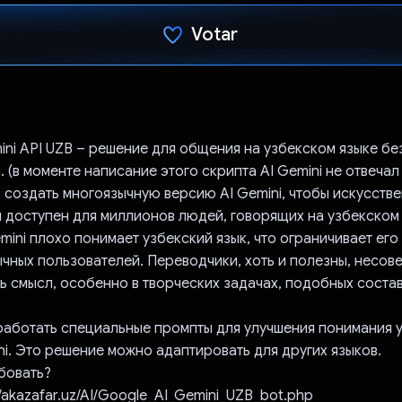
Votar
Voto dado.
mini API UZB – решение для общения на узбекском языке бе
 (в моменте написание этого скрипта AI Gemini не отвечал 
 создать многоязычную версию AI Gemini, чтобы искусств
л доступен для миллионов людей, говорящих на узбекском 
ini плохо понимает узбекский язык, что ограничивает его
ычных пользователей. Переводчики, хоть и полезны, несов
ть смысл, особенно в творческих задачах, подобных сост
работать специальные промпты для улучшения понимания 
ni. Это решение можно адаптировать для других языков.
бовать?
://akazafar.uz/AI/Google_AI_Gemini_UZB_bot.php