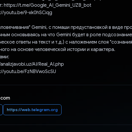
т: https://t.me/Google_AI_Gemini_UZB_bot
s://youtu.be/9-xk0hSCiqg
еловечивания" Gemini, с помаши предустановкой в виде пр
ным основываясь на что Gemini будет в роле подсознание 
еское ответы на текст и т.д.) с наложением слоя "сознания
ого на основе человеческой истории и характера.
ами:
/analizjavobi.uz/AI/Real_AI.php
s://youtu.be/FzNBVwoScSU
 com
https://web.telegram.org