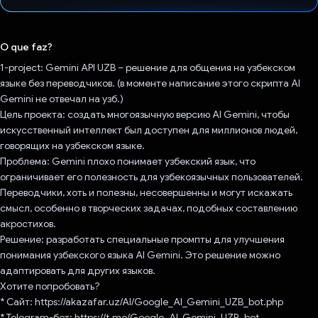
Voto dado.
O que faz?
1-project: Gemini API UZB – решение для общения на узбекском
языке без переводчиков. (в моменте написание этого скрипта AI
Gemini не отвечал на узб.)
Цель проекта: создать многоязычную версию AI Gemini, чтобы
искусственный интеллект был доступен для миллионов людей,
говорящих на узбекском языке.
Проблема: Gemini плохо понимает узбекский язык, что
ограничивает его полезность для узбекоязычных пользователей.
Переводчики, хоть и полезны, несовершенны и могут искажать
смысл, особенно в творческих задачах, подобных составлению
акростихов.
Решение: разработать специальные промпты для улучшения
понимания узбекского языка AI Gemini. Это решение можно
адаптировать для других языков.
Хотите попробовать?
* Сайт: https://akazafar.uz/AI/Google_AI_Gemini_UZB_bot.php
* Telegram-бот: https://t.me/Google_AI_Gemini_UZB_bot