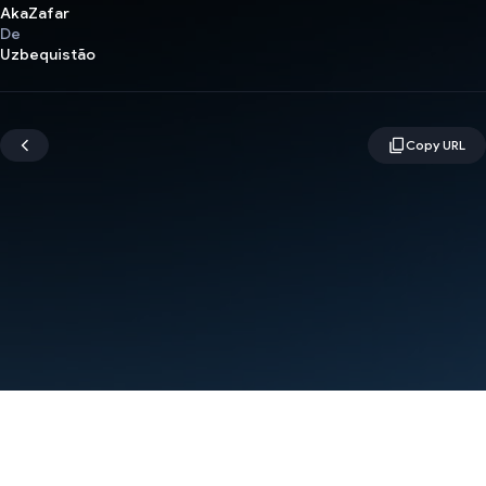
AkaZafar
De
Uzbequistão