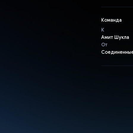
Команда
К
Амит Шукла
От
Соединенны