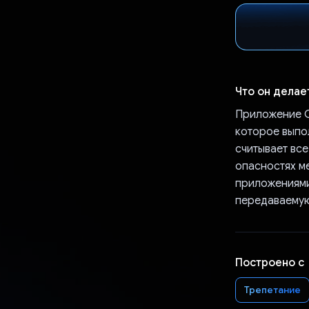
Что он делае
Приложение C
которое выпо
считывает вс
опасностях м
приложениями
передаваему
Построено с
Трепетание