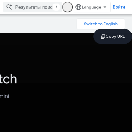
/
Войти
tch
ini