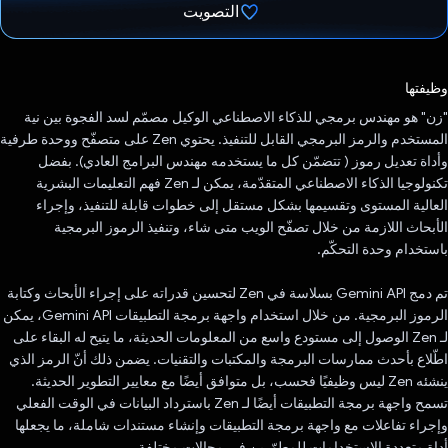
التصويت
تم التصويت.
وظيفتها
"زن" هو مهندس برمجي للذكاء الاصطناعي الوكيل مصمّم لسد الفجوة بين نية
المستخدم والرمز البرمجي القابل للتنفيذ. يحتوي Zen على متصفّح ووحدة طرفية
وأداة تعديل رموز ( تتضمّن كل ما يستخدمه مهندس البرامج العادي). بفضل
تكنولوجيا الذكاء الاصطناعي المتقدّمة، يمكن لـ Zen فهم التعليمات البشرية
العالية المستوى وتقسيمها بشكل مستقل إلى خطوات قابلة للتنفيذ، وإجراء
الأبحاث اللازمة من خلال تصفّح الويب متى شاء، وتنفيذ الرموز البرمجية
باستخدام وحدة التحكّم.
تم دمج Gemini API بسلاسة في Zen لتحسين قدراته على إجراء الأبحاث وكتابة
الرموز البرمجية. من خلال استخدام واجهة برمجة التطبيقات Gemini API، يمكن
لـ Zen الوصول إلى مستودع واسع من المعلومات الحديثة، ما يتيح له البقاء على
اطّلاع بأحدث ممارسات البرمجة والمكتبات والتقنيات. يضمن ذلك أنّ الرمز الذي
ينشئه Zen ليس وظيفيًا فحسب، بل متوافق أيضًا مع معايير التطوير الحديثة.
تسمح واجهة برمجة التطبيقات أيضًا لـ Zen باسترداد البيانات في الوقت الفعلي
وإجراء تفاعلات مع واجهة برمجة التطبيقات وإنشاء مستندات شاملة، ما يجعلها
أداة متعددة الاستخدامات للمطوّرين في مجالات مختلفة.