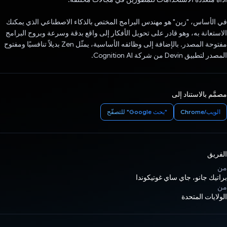
في الأساس، "زين" هو مهندس البرامج المختص بالذكاء الاصطناعي الذي يمكنك
الاستعانة به، وهو قادر على تحويل الأفكار إلى واقع بدقة وسرعة وبروح البرامج
مفتوحة المصدر. بالإضافة إلى وظائفه الأساسية، يمثّل Zen بديلاً تنافسيًا ومفتوح
المصدر لتطبيق Devin من شركة Cognition AI.
مصمَّم بالاستناد إلى
الويب/Chrome
"بحث Google" للتصفّح
الفريق
من
براتيك جانو، جاي ساي غوتيكوندا
من
الولايات المتحدة