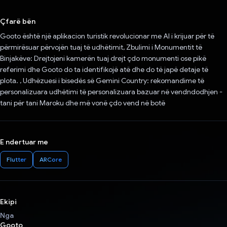
Votuar!
Çfarë bën
Gooto është një aplikacion turistik revolucionar me AI i krijuar për të
përmirësuar përvojën tuaj të udhëtimit, Zbulimi i Monumentit të
Binjakëve: Drejtojeni kamerën tuaj drejt çdo monumenti ose pikë
referimi dhe Gooto do ta identifikojë atë dhe do të japë detaje të
plota. , Udhëzuesi i bisedës së Gemini Country: rekomandime të
personalizuara udhëtimi të personalizuara bazuar në vendndodhjen -
tani për tani Maroku dhe më vonë çdo vend në botë
E ndertuar me
Flutter
ARCore
Ekipi
Nga
Gooto