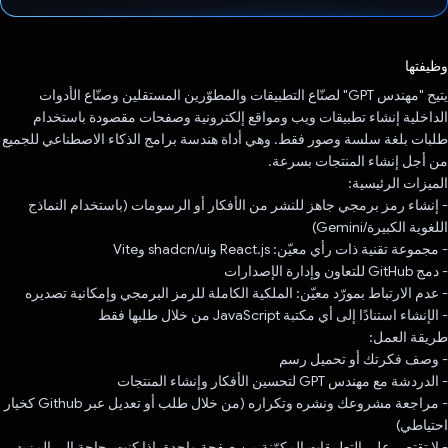
تم التصويت.
وظيفتها
يتيح "مهندس GPT" لصنّاع التطبيقات والمطوّرين المستقلين وصنّاع الأدوات
الداخلية إنشاء تطبيقات ويب ومواقع إلكترونية وصفحات مقصودة باستخدام
طلبات بلغة سلسة وصور فقط. وهي أداة هندسة برامج الذكاء الاصطناعي للجميع
من أجل إنشاء المنتجات بسرعة.
الميزات الرئيسية:
- إنشاء رمز برمجي جاهز للنشر من الأفكار أو الرسومات (باستخدام النماذج
اللغوية الكبيرة/Gemini)
- مجموعة تقنية ذات رأي معيّن: React.js وshadcn/ui وVite
- دمج GitHub للتعاون وإدارة الإصدارات
- عدم الارتباط بمورّد معيّن: الملكية الكاملة للرمز البرمجي وإمكانية تصديره
- الإنشاء استنادًا إلى أي مكتبة JavaScript من خلال طلبها فقط
طريقة العمل:
- وصف فكرتك أو تحميل رسم
- الدردشة مع مهندس GPT لتحسين الأفكار وإنشاء المنتجات
- مراجعة مشروعك ونشره وتكراره (من خلال طلب أو تعديل عبر Github كخيار
احتياطي)
- لا تقتصر على التطبيقات المكوّنة من صفحة واحدة. إذا كنت بحاجة إلى المزيد