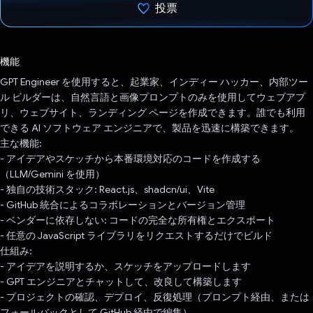
投票
投票済み
機能
GPT Engineer を使用すると、起業家、インディー ハッカー、内部ツー
ル ビルダーは、自然言語と画像プロンプトのみを使用してウェブアプ
リ、ウェブサイト、ランディング ページを作成できます。誰でも利用
できる AI ソフトウェア エンジニアで、製品を迅速に構築できます。
主な機能:
- アイデアやスケッチから本番環境対応のコードを作成する
（LLM/Gemini を使用）
- 独自の技術スタック: React.js、shadcn/ui、Vite
- GitHub 統合によるコラボレーションとバージョン管理
- ベンダーに依存しない: コードの完全な所有権とエクスポート
- 任意の JavaScript ライブラリをリクエストするだけでビルド
仕組み:
- アイデアを説明するか、スケッチをアップロードします
- GPT エンジニアとチャットして、改良して構築します
- プロジェクトの確認、デプロイ、反復処理（プロンプト経由、または
フォールバックとして GitHub 経由で編集）