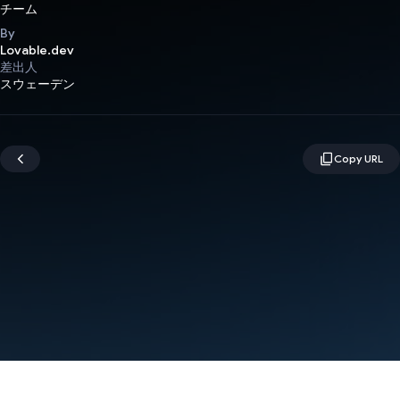
チーム
By
Lovable.dev
差出人
スウェーデン