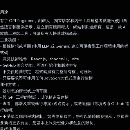
已投票！
用途
有了 GPT Engineer，創辦人、獨立駭客和內部工具建構者就能只使用自
然語言和圖像提示，建立網頁應用程式、網站和到達網頁。這是一款 AI
軟體工程師工具，可讓所有人快速建構產品。
主要功能：
- 根據構想或草圖 (使用 LLM 或 Gemini) 建立可供實際工作環境使用的程
式碼
- 意見技術堆疊：React.js、shadcn/ui、Vite
- GitHub 整合功能，可進行協作和版本控制
- 不受供應商綁定：程式碼擁有完整所有權，可匯出
- 只要要求即可使用任何 JavaScript 程式庫進行建構
運作方式：
- 說明您的構想或上傳草圖
- 與 GPT 工程師對話，以便精進及建構
- 查看、部署及重複執行專案 (透過提示，或透過備用選項透過 GitHub 進
行編輯)
- 不受單頁應用程式限制。如需更多頁面，您可以隨時觸發提示，並視需
要新增更多頁面。您基本上只受想像力和創意的限制。
目標使用者：