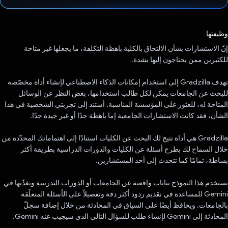
تم التصويت.
وظيفتها
إنّ الاستشارات بشأن الالتحاق بالكلية باهظة التكلفة، ما يجعلها غير متاحة
للكثيرين ممن يحتاجون إليها بشدة.
تهدف Gradzilla إلى استخدام إمكانات الذكاء الاصطناعي لإنشاء أداة مخصّصة
للبحث عن الجامعات يمكن لكل طالب استخدامها، بغض النظر عن الوسائل
المتاحة له، للعثور على المؤسسة المناسبة. أستند إلى تجربتي الشخصية في هذا
الشأن، فقد كانت الاستشارات الجامعية إما باهظة جدًا أو غير جيدة جدًا.
Gradzilla هي أداة تتيح لك البحث عن الكليات استنادًا إلى اهتماماتك المحدّدة من
خلال السماح لك بطرح أسئلة عن الكليات والدورات الدراسية بطريقة أكثر
بساطة، تمامًا كما تتحدث إلى أحد المستشارين.
يستخدم هذا النموذج بيانات واقعية عن الجامعات أو الدورات التدريبية ويغذّيها في
Gemini للمساعدة في تقديم ردود أكثر دقة وتفصيلاً على الأسئلة المتعلّقة
بالجامعات. ويحافظ أيضًا على السياق في المحادثة من خلال إضافة سجلّ
المحادثة إلى Gemini لإنشاء طلب للسؤال التالي الذي سيجيب عنه Gemini.