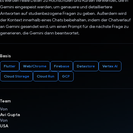
Es werden reale Daten zu Hochschulen und Kursen verwendet, die in
Gemini eingespeist werden, um genauere und detailliertere
Antworten auf studienbezogene Fragen zu geben. Außerdem wird
der Kontext innerhalb eines Chats beibehalten, indem der Chatverlauf
an Gemini gesendet wird, um einen Prompt für die nächste Frage zu
generieren, die Gemini dann beantwortet.
Basis
Flutter
Web/Chrome
Firebase
Datastore
Vertex AI
Cloud Storage
Cloud Run
GCP
Team
Von
Avi Gupta
Von
USA