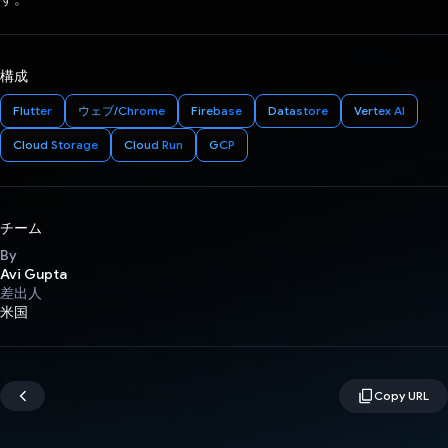
構成
Flutter
ウェブ/Chrome
Firebase
Datastore
Vertex AI
Cloud Storage
Cloud Run
GCP
チーム
By
Avi Gupta
差出人
米国