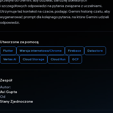
przesyła do Gemini, aby udzielać bardziej dokładnych
i szczegółowych odpowiedzi na pytania związane z uczelniami.
Utrzymuje też kontekst na czacie, podając Gemini historię czatu, aby
wygenerować prompt dla kolejnego pytania, na które Gemini udzieli
odpowiedzi.
Utworzone za pomocą
Flutter
Wersja internetowa/Chrome
Firebase
Datastore
Vertex AI
Cloud Storage
Cloud Run
GCP
Zespół
Autor:
Avi Gupta
Od
Stany Zjednoczone