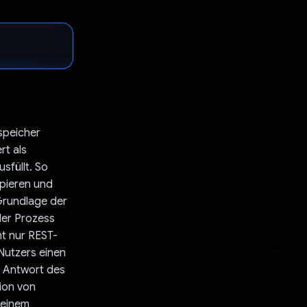
speicher
rt als
sfüllt. So
pieren und
Grundlage der
der Prozess
ht nur REST-
 Nutzers einen
e Antwort des
ion von
keinem