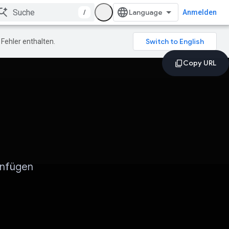
/
Anmelden
Fehler enthalten.
infügen