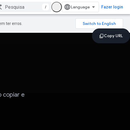
/
Fazer login
m ter erros.
o copiar e