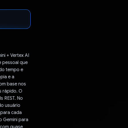
ni + Vertex AI
te pessoal que
ndo tempo e
pia e a
com base nos
 rápido. O
Is REST. No
do usuário
 para cada
o Gemini para
s com quase