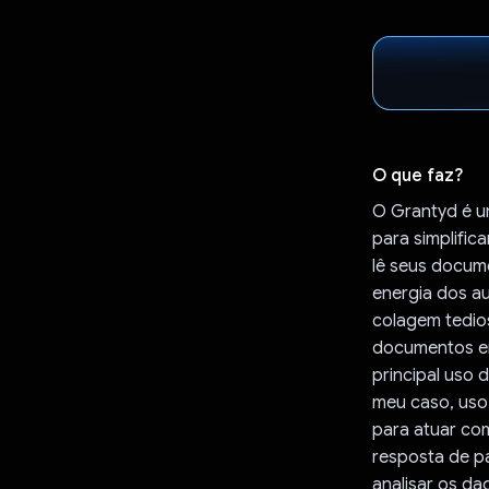
O que faz?
O Grantyd é u
para simplific
lê seus docum
energia dos au
colagem tedio
documentos en
principal uso 
meu caso, uso 
para atuar co
resposta de p
analisar os d