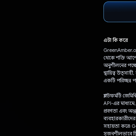
এটা কি করে
GreenAmber.org 
থেকে শক্তি আন্
অনুশীলনের পক্ষে 
স্থায়িত্ব উত্স
একটি পরিচ্ছন্ন
প্ল্যাটফর্মটি জ
API-এর মাধ্যমে, 
প্রবণতা এবং অন্
ব্যবহারকারীদের স
সহায়তা করে৷ G
সৃজনশীলভাবে চিন্