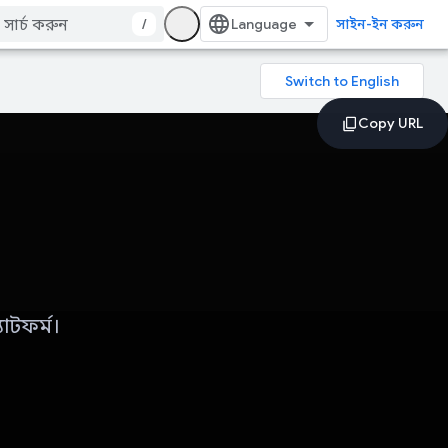
/
সাইন-ইন করুন
যাটফর্ম।