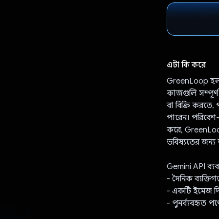
এটা কি করে
GreenLoop হল একট
কাজগুলি সম্পূর
বা বিক্রি করতে,
পারেন। পরিবেশ-ব
করে, GreenLoop
ভবিষ্যতের জন্য
Gemini API ব্যব
- দৈনিক ব্যক্ত
- একটি ইমেজ দি
- পুনর্ব্যবহৃত প