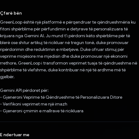
Votuar!
Çfarë bën
GreenLoop është një platformë e përqendruar te qëndrueshmëria ku
fitoni shpërblime për përfundimin e detyrave të personalizuara të
krijuara nga Gemini AI. Ju mund t'i përdorni këto shpërblime për të
blerë ose shitur artikuj të ricikluar në tregun tonë, duke promovuar
ripërdorimin dhe reduktimin e mbetjeve. Duke ofruar stimuj për
veprime miqësore me mjedisin dhe duke promovuar një ekonomi
rrethore, GreenLoop i transformon veprimet tuaja të qëndrueshme në
shpërblime të vlefshme, duke kontribuar në një të ardhme më të
gjelbër.
Gemini API përdoret për:
- Gjeneroni Veprime të Qëndrueshme të Personalizuara Ditore
- Verifikoni veprimet me një imazh
- Gjeneroni çmimin e mallrave të ricikluara
E ndertuar me