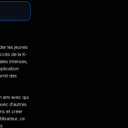
er les jeunes
uccès de la K-
les intenses,
plication
rnit des
n ami avec qui
 avec d'autres
ns et créer
ilisateur, ce
ns