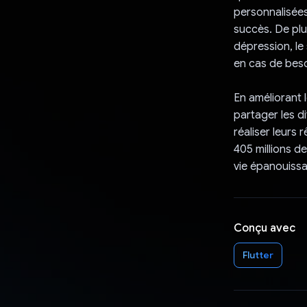
personnalisées 
succès. De plus
dépression, le 
en cas de beso
En améliorant
partager les d
réaliser leurs 
405 millions d
vie épanouissa
Conçu avec
Flutter