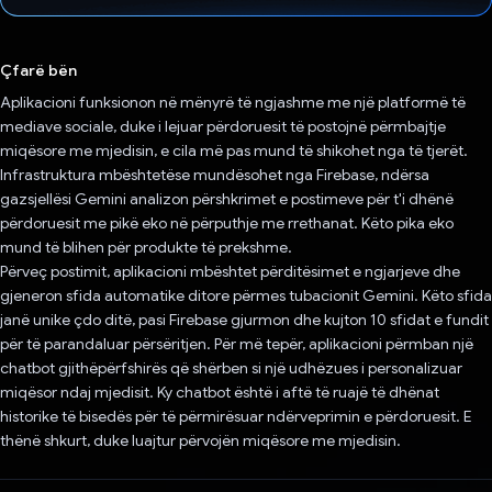
Votuar!
Çfarë bën
Aplikacioni funksionon në mënyrë të ngjashme me një platformë të
mediave sociale, duke i lejuar përdoruesit të postojnë përmbajtje
miqësore me mjedisin, e cila më pas mund të shikohet nga të tjerët.
Infrastruktura mbështetëse mundësohet nga Firebase, ndërsa
gazsjellësi Gemini analizon përshkrimet e postimeve për t'i dhënë
përdoruesit me pikë eko në përputhje me rrethanat. Këto pika eko
mund të blihen për produkte të prekshme.
Përveç postimit, aplikacioni mbështet përditësimet e ngjarjeve dhe
gjeneron sfida automatike ditore përmes tubacionit Gemini. Këto sfida
janë unike çdo ditë, pasi Firebase gjurmon dhe kujton 10 sfidat e fundit
për të parandaluar përsëritjen. Për më tepër, aplikacioni përmban një
chatbot gjithëpërfshirës që shërben si një udhëzues i personalizuar
miqësor ndaj mjedisit. Ky chatbot është i aftë të ruajë të dhënat
historike të bisedës për të përmirësuar ndërveprimin e përdoruesit. E
thënë shkurt, duke luajtur përvojën miqësore me mjedisin.