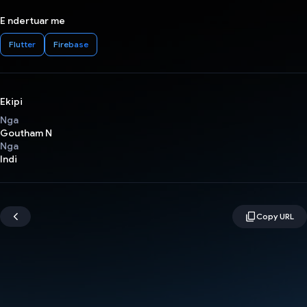
E ndertuar me
Flutter
Firebase
Ekipi
Nga
Goutham N
Nga
Indi