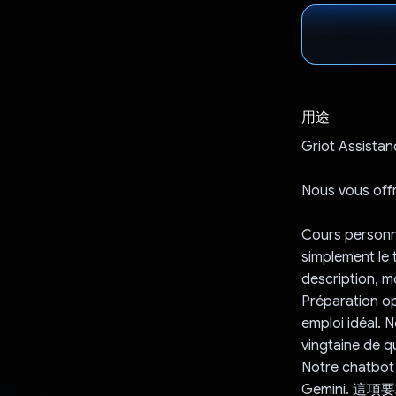
用途
Griot Assistanc
Nous vous offr
Cours personna
simplement le t
description, m
Préparation op
emploi idéal. 
vingtaine de q
Notre chatbot 
Gemini.