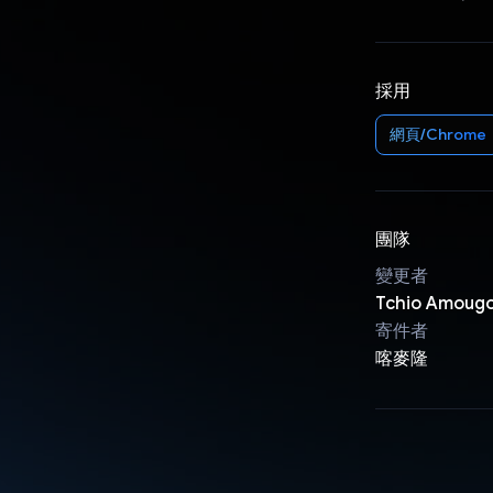
採用
網頁/Chrome
團隊
變更者
Tchio Amoug
寄件者
喀麥隆