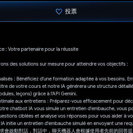
投票
已投票！
e : Votre partenaire pour la réussite
ons des solutions sur mesure pour atteindre vos objectifs :
lisés : Bénéficiez d'une formation adaptée à vos besoins. En
itre de votre cours et notre IA générera une structure détaillée
odules, leçons) grâce à l'API Gemini.
timale aux entretiens : Préparez-vous efficacement pour dé
Notre chatbot IA vous simule un entretien d'embauche, vous p
uestions ciblées et analyse vos réponses pour vous aider à vo
IA initie un entretien d'embauche simulé en envoyant une requ
 這項要求會啟動對話，對話中，聊天機器人會根據使用者先前的回答