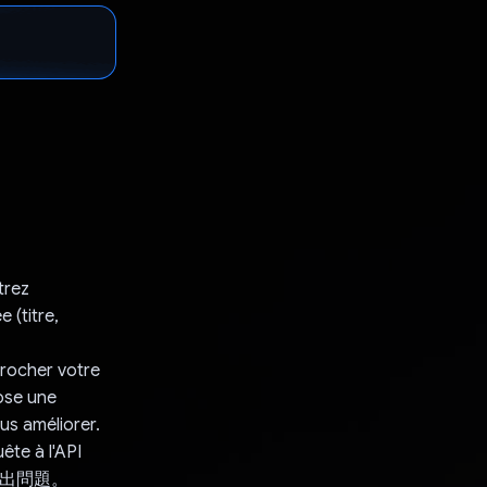
trez
 (titre,
crocher votre
ose une
us améliorer.
ête à l'API
提出問題。