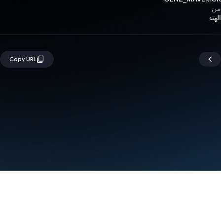
من
الهند