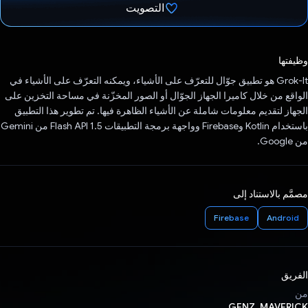
التصويت
تم التصويت.
وظيفتها
‫Grok-It هو تطبيق جوّال للتعرّف على الأشياء، ويمكنه التعرّف على الأشياء في
الواقع من خلال كاميرا الجهاز الجوّال أو الصور المخزّنة في مساحة التخزين على
الجهاز لتقديم معلومات شاملة عن الأشياء الظاهرة فيها. تم تطوير هذا التطبيق
باستخدام Kotlin وFirebase وواجهة برمجة التطبيقات Flash API 1.5 من Gemini
من Google.
مصمَّم بالاستناد إلى
Firebase
Android
الفريق
من
GENZ_MAVERICK