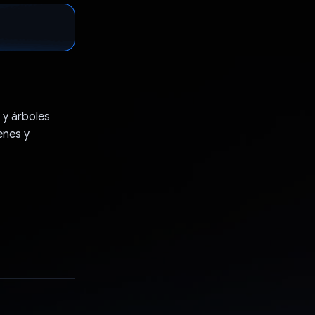
 y árboles
enes y