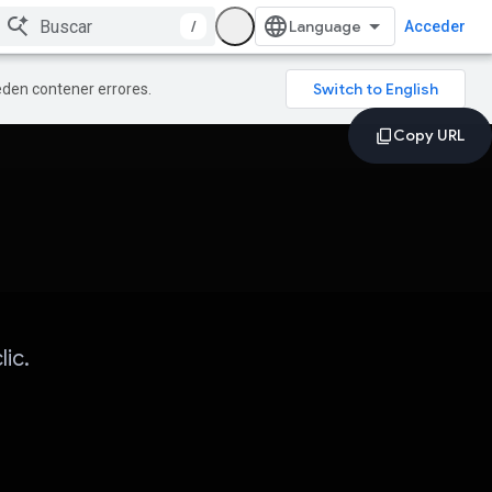
/
Acceder
ueden contener errores.
lic.