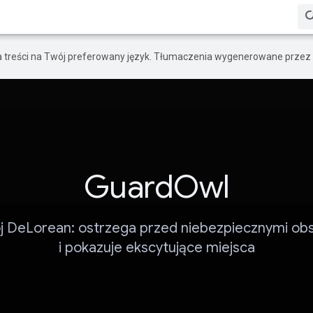
a treści na Twój preferowany język. Tłumaczenia wygenerowane przez 
GuardOwl
j DeLorean: ostrzega przed niebezpiecznymi ob
i pokazuje ekscytujące miejsca