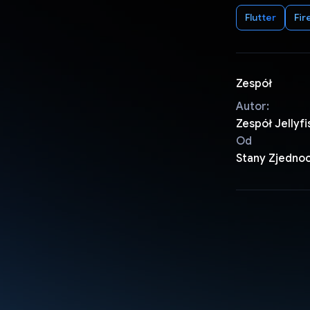
Flutter
Fir
Zespół
Autor:
Zespół Jellyfi
Od
Stany Zjedno