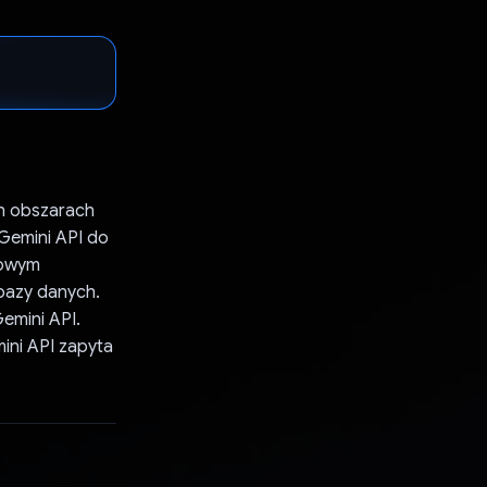
ch obszarach
Gemini API do
lowym
bazy danych.
Gemini API.
ini API zapyta