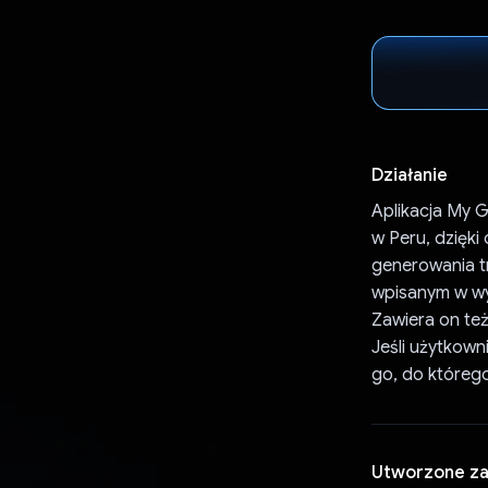
Działanie
Aplikacja My 
w Peru, dzięk
generowania t
wpisanym w wy
Zawiera on też
Jeśli użytkow
go, do którego
Utworzone z