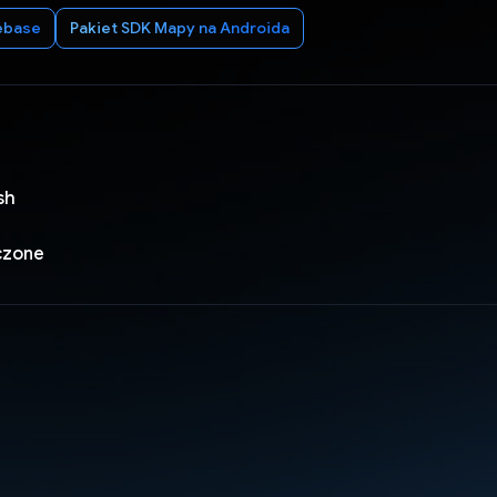
ebase
Pakiet SDK Mapy na Androida
sh
czone