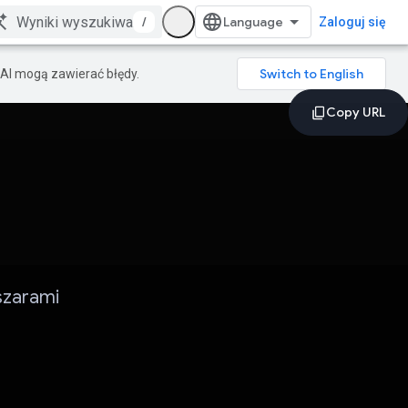
/
Zaloguj się
AI mogą zawierać błędy.
szarami