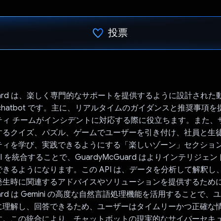
投票
投票済み
cGuard は、楽しく専門的なサポートを提供するように設計され
chatbot です。主に、リアルタイムのガイダンスと推奨事項
ティ チームがインシデントに対応する際に役立ちます。また、
するクイズ、パズル、ゲームでユーザーを引き付け、社員と生
ティを学び、実践できるようにする「楽しいゾーン」セクショ
 API を統合することで、GuardyMcGuard はよりインテリジ
きるようになります。この API は、データを分析して解釈し
発生時に関連するアドバイスやソリューションを提供するため
Guard は Gemini の高度な自然言語処理機能を活用することで
に理解し、回答できるため、ユーザーはタイムリーかつ正確な
す。この統合により、チャットボットの現実的なサイバーセキュ