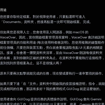
已投票！
用途
您想要存取特定檔案。對於視障使用者，只要點選即可進入
「Documents」資料夾，然後再點選一次即可開啟檔案。完成。
但如果您是視障人士，您會使用盲人閱讀器，例如 macOS 的
VoiceOver。因此，當你開啟檔案管理員視窗時，VoiceOver 會詳細說明
檔案管理員的功能和用途 (每次使用時都會說明)。您使用複雜的鍵盤動作
前往側欄。只要您與裝置互動，旁白就會重複讀取焦點 UI 元素的相關資
訊。接著，你會逐一瀏覽資料夾清單，並由 VoiceOver 朗讀每個資料夾
的名稱，直到你聽到正確的資料夾為止。在資料夾中重複執行這個程序，
直到找到所需檔案為止。這不是很惱人嗎？
原本只要兩次點擊就能完成的任務，現在變成要執行一連串繁瑣的操作。
如果只要下達「在『文件』資料夾中開啟我的疫苗接種證明」指令，就能
完成相同的任務，那該有多好？我的應用程式 GUI Dog 就是這麼做的。
使用者會向 GUI Dog 提供任務的具體操作說明。GUI Dog 會向 Gemini
提供要完成的工作，以及可操控的 UI 元素清單。接著，Gemini 會指定要