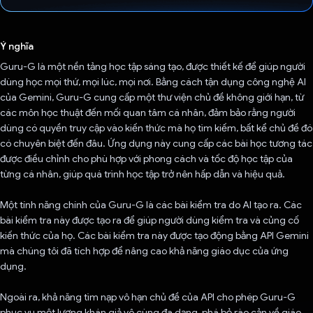
Đã bình chọn!
Ý nghĩa
Guru-G là một nền tảng học tập sáng tạo, được thiết kế để giúp người
dùng học mọi thứ, mọi lúc, mọi nơi. Bằng cách tận dụng công nghệ AI
của Gemini, Guru-G cung cấp một thư viện chủ đề không giới hạn, từ
các môn học thuật đến mối quan tâm cá nhân, đảm bảo rằng người
dùng có quyền truy cập vào kiến thức mà họ tìm kiếm, bất kể chủ đề đó
có chuyên biệt đến đâu. Ứng dụng này cung cấp các bài học tương tác
được điều chỉnh cho phù hợp với phong cách và tốc độ học tập của
từng cá nhân, giúp quá trình học tập trở nên hấp dẫn và hiệu quả.
Một tính năng chính của Guru-G là các bài kiểm tra do AI tạo ra. Các
bài kiểm tra này được tạo ra để giúp người dùng kiểm tra và củng cố
kiến thức của họ. Các bài kiểm tra này được tạo động bằng API Gemini
mà chúng tôi đã tích hợp để nâng cao khả năng giáo dục của ứng
dụng.
Ngoài ra, khả năng tìm nạp vô hạn chủ đề của API cho phép Guru-G
phục vụ một lượng khán giả vô cùng đa dạng, phá bỏ rào cản về giáo