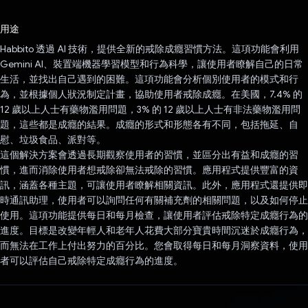
已投票！
用途
Habbito 透過 AI 技術，提供全新的戒除成癮習慣方法。這項功能會利用
Gemini AI、裝置端機器學習模型和行為科學，讓使用者瞭解自己的日常
生活，並找出自己遇到的困難。這項功能會分析個別使用者的模式和行
為，並根據個人狀況制定計畫，協助使用者戒除成癮。在美國，7.4% 的
12 歲以上人士有藥物濫用問題，3% 的 12 歲以上人士有非法藥物濫用問
題，這些都是成癮的結果。成癮的形式和形態各有不同，包括拖延、自
慰、垃圾食品、派對等。
這個解決方案會透過長期觀察使用者的習慣，並區分出有益和成癮的習
慣，進而消除使用者想戒除卻無法戒除的習慣。應用程式提供豐富的資
訊，涵蓋各種主題，可讓使用者瞭解相關資訊。此外，應用程式還提供即
時通訊助理，使用者可以詢問任何有關補充劑的相關問題，以及如何停止
使用。這項功能提供每日和每月檢查，讓使用者評估戒除特定成癮行為的
進度。目標是改變年輕人和老年人花費大部分寶貴時間沉迷於成癮行為，
而無法在工作上付出努力的百分比。您會取得每日和每月洞察資料，使用
者可以評估自己戒除特定成癮行為的進度。