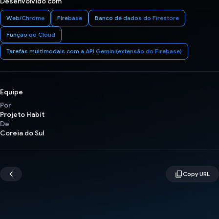
Desenvolvido com
Web/Chrome
Firebase
Banco de dados do Firestore
Função do Cloud
Tarefas multimodais com a API Gemini(extensão do Firebase)
Equipe
Por
Projeto Habit
De
Coreia do Sul