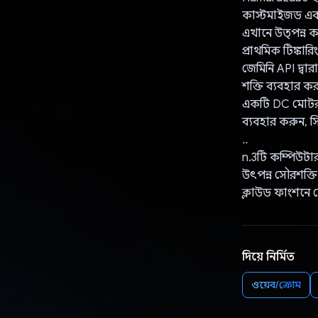
কাস্টমাইজড এবং 
এখানে উত্পন্ন ক
প্রাথমিক টিঙ্কার
জেমিনি API দ্বা
শক্তি ব্যবহার ক
একটি DC মোটর
ব্যবহার করুন, স
..
n.3টি কম্পিউটা
উৎপন্ন সৌরশক্ত
ক্লাউড ফাংশনে 
দিয়ে নির্মিত
ওয়েব/ক্রোম