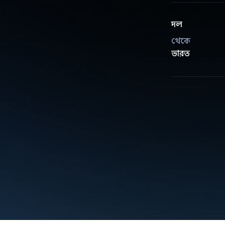
দল
থেকে
ভারত