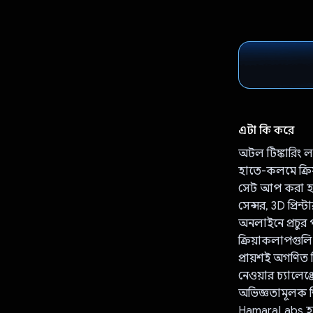
এটা কি করে
অটল টিঙ্কারিং ল
হাতে-কলমে ক্রিয়
সেট আপ করা হয়ে
সেন্সর, 3D প্রি
অনলাইনে প্রচুর 
ক্রিয়াকলাপগুলি
প্রায়শই অগণিত 
নেওয়ার চ্যালেঞ্জ
অভিজ্ঞতামূলক শি
HamaraLabs হল এ