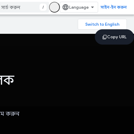
/
সাইন-ইন করুন
ূলক
্ষম করুন