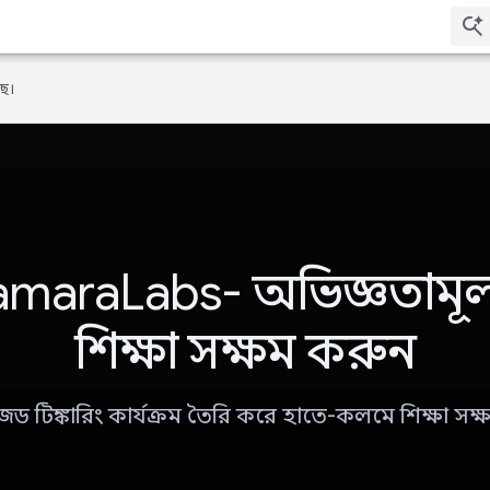
ে।
maraLabs- অভিজ্ঞতাম
শিক্ষা সক্ষম করুন
ইজড টিঙ্কারিং কার্যক্রম তৈরি করে হাতে-কলমে শিক্ষা সক