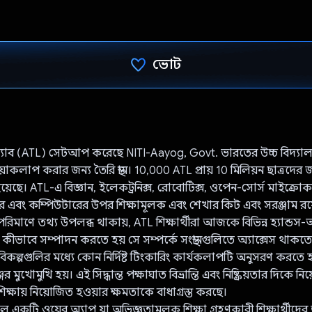
ভোট
ভোট দিয়েছেন!
্যাব (ATL) সেটআপ করেছে NITI-Aayog, Govt. ভারতের উচ্চ বিদ্যালয়ে
াকলাপ করার জন্য তৈরি স্থান। 10,000 ATL প্রায় 10 মিলিয়ন ছাত্রদের জ
ছে। ATL-এ বিজ্ঞান, ইলেকট্রনিক্স, রোবোটিক্স, ওপেন-সোর্স মাইক্রোকন্
ন্টার এবং কম্পিউটারের উপর শিক্ষামূলক এবং শেখার কিট এবং সরঞ্জাম রয
পরিমাণে তথ্য উপলব্ধ থাকায়, ATL শিক্ষার্থীরা আজকে বিভিন্ন হ্যান্ডস
 কীভাবে সম্পাদন করতে হয় সে সম্পর্কে সংস্থানগুলিতে অ্যাক্সেস থাকত
বিকল্পগুলির মধ্যে কোন নির্দিষ্ট টিংকারিং কার্যকলাপটি অনুসরণ করতে 
ের মুখোমুখি হয়। এই সিদ্ধান্ত পক্ষাঘাত বিভ্রান্তি এবং নিষ্ক্রিয়তার দিকে নিয
ক্ষায় নিয়োজিত হওয়ার ক্ষমতাকে বাধাগ্রস্ত করছে।
কটি ওয়েব অ্যাপ যা অভিজ্ঞতামূলক শিক্ষা গ্রহণকারী শিক্ষার্থীদের 