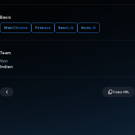
Basis
Web/Chrome
Firebase
React.JS
Node.JS
Team
Von
Indien