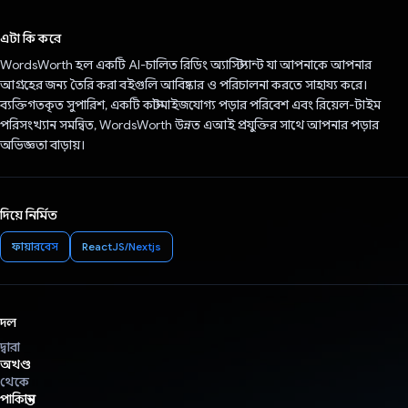
ভোট দিয়েছেন!
এটা কি করে
WordsWorth হল একটি AI-চালিত রিডিং অ্যাসিস্ট্যান্ট যা আপনাকে আপনার
আগ্রহের জন্য তৈরি করা বইগুলি আবিষ্কার ও পরিচালনা করতে সাহায্য করে।
ব্যক্তিগতকৃত সুপারিশ, একটি কাস্টমাইজযোগ্য পড়ার পরিবেশ এবং রিয়েল-টাইম
পরিসংখ্যান সমন্বিত, WordsWorth উন্নত এআই প্রযুক্তির সাথে আপনার পড়ার
অভিজ্ঞতা বাড়ায়।
দিয়ে নির্মিত
ফায়ারবেস
ReactJS/Nextjs
দল
দ্বারা
অখণ্ড
থেকে
পাকিস্তান