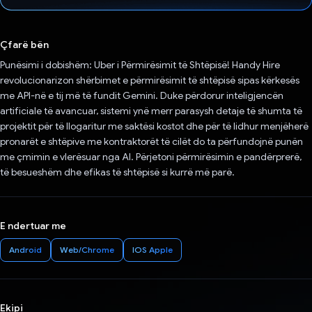
Votuar!
Çfarë bën
Punësimi i dobishëm: Uber i Përmirësimit të Shtëpisë! Handy Hire
revolucionarizon shërbimet e përmirësimit të shtëpisë sipas kërkesës
me API-në e tij më të fundit Gemini. Duke përdorur inteligjencën
artificiale të avancuar, sistemi ynë merr parasysh detaje të shumta të
projektit për të llogaritur me saktësi kostot dhe për të lidhur menjëherë
pronarët e shtëpive me kontraktorët të cilët do ta përfundojnë punën
me çmimin e vlerësuar nga AI. Përjetoni përmirësimin e pandërprerë,
të besueshëm dhe efikas të shtëpisë si kurrë më parë.
E ndertuar me
Android
Web/Chrome
IOS Apple
Ekipi