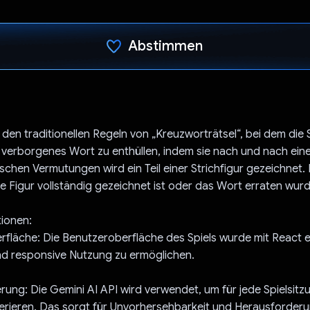
Abstimmen
Du hast abgestimmt
 den traditionellen Regeln von „Kreuzworträtsel“, bei dem die 
n verborgenes Wort zu enthüllen, indem sie nach und nach ei
lschen Vermutungen wird ein Teil einer Strichfigur gezeichnet. 
e Figur vollständig gezeichnet ist oder das Wort erraten wurd
tionen:
rfläche: Die Benutzeroberfläche des Spiels wurde mit React er
d responsive Nutzung zu ermöglichen.
rung: Die Gemini AI API wird verwendet, um für jede Spielsitzu
rieren. Das sorgt für Unvorhersehbarkeit und Herausforderu