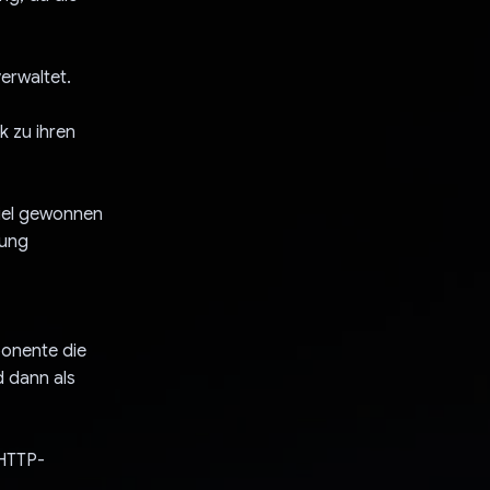
verwaltet.
k zu ihren
iel gewonnen
dung
ponente die
d dann als
 HTTP-