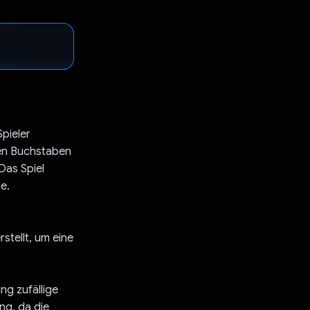
Spieler
nen Buchstaben
Das Spiel
e.
stellt, um eine
ng zufällige
ng, da die