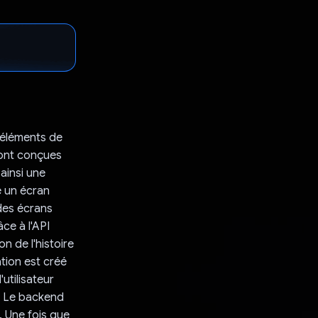
'éléments de
 sont conçues
ainsi une
te un écran
 des écrans
ce à l'API
n de l'histoire
ation est créé
utilisateur
. Le backend
. Une fois que