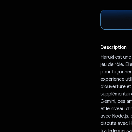
Description
Haruki est une
jeu de rôle. El
pour façonner 
expérience util
d'ouverture et
supplémentaires
Gemini, ces amé
et le niveau d'
avec Node.js, e
discute avec H
traite le messa