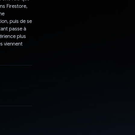
ns Firestore,
Une
ion, puis de se
stant passe à
érience plus
es viennent