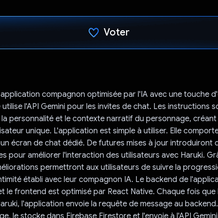
Voter
J'ai voté !
 application compagnon optimisée par l'IA avec une touche d
le utilise l'API Gemini pour les invites de chat. Les instructions
la personnalité et le contexte narratif du personnage, créant 
isateur unique. L'application est simple à utiliser. Elle compor
 un écran de chat dédié. De futures mises à jour introduiront
 pour améliorer l'interaction des utilisateurs avec Haruki. Grâ
liorations permettront aux utilisateurs de suivre la progressio
intimité établi avec leur compagnon IA. Le backend de l'applic
t le frontend est optimisé par React Native. Chaque fois que l'
aruki, l'application envoie la requête de message au backend
ge, le stocke dans Firebase Firestore et l'envoie à l'API Gemini