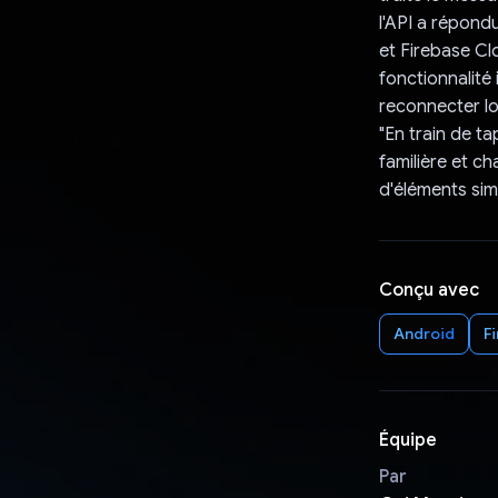
l'API a répond
et Firebase Clo
fonctionnalité
reconnecter lor
"En train de t
familière et ch
d'éléments simp
Conçu avec
Android
F
Équipe
Par