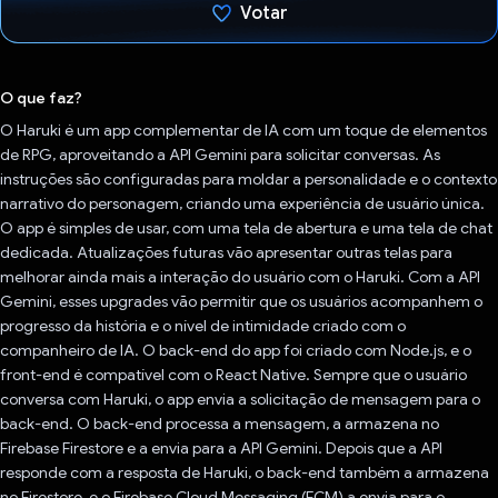
Votar
Voto dado.
O que faz?
O Haruki é um app complementar de IA com um toque de elementos
de RPG, aproveitando a API Gemini para solicitar conversas. As
instruções são configuradas para moldar a personalidade e o contexto
narrativo do personagem, criando uma experiência de usuário única.
O app é simples de usar, com uma tela de abertura e uma tela de chat
dedicada. Atualizações futuras vão apresentar outras telas para
melhorar ainda mais a interação do usuário com o Haruki. Com a API
Gemini, esses upgrades vão permitir que os usuários acompanhem o
progresso da história e o nível de intimidade criado com o
companheiro de IA. O back-end do app foi criado com Node.js, e o
front-end é compatível com o React Native. Sempre que o usuário
conversa com Haruki, o app envia a solicitação de mensagem para o
back-end. O back-end processa a mensagem, a armazena no
Firebase Firestore e a envia para a API Gemini. Depois que a API
responde com a resposta de Haruki, o back-end também a armazena
no Firestore, e o Firebase Cloud Messaging (FCM) a envia para o