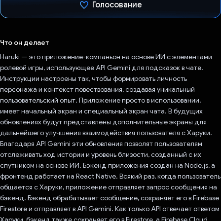
Голосование
Проголосовал!
Что он делает
Haruki — это приложение-компаньон на основе ИИ с элементами
ролевой игры, использующее API Gemini для подсказок в чате.
Инструкции настроены так, чтобы формировать личность
персонажа и контекст повествования, создавая уникальный
пользовательский опыт. Приложение просто в использовании,
имеет начальный экран и специальный экран чата. В будущих
обновлениях будут представлены дополнительные экраны для
дальнейшего улучшения взаимодействия пользователя с Харуки.
Благодаря API Gemini эти обновления позволят пользователям
отслеживать ход истории и уровень близости, созданный с их
спутником на основе ИИ. Бэкенд приложения создан на Node.js, а
фронтенд работает на React Native. Всякий раз, когда пользователь
общается с Харуки, приложение отправляет запрос сообщения на
бэкенд. Бэкенд обрабатывает сообщение, сохраняет его в Firebase
Firestore и отправляет в API Gemini. Как только API отвечает ответом
Харуки, бэкенд также сохраняет его в Firestore, а Firebase Cloud