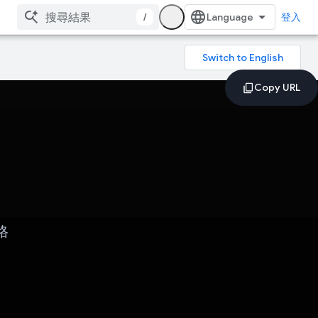
/
登入
格