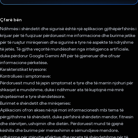
Votuar!
Çfarë bën
Ndihmësi i shëndetit dhe sigurisë është një aplikacion gjithëpërfshirës i
krijuar për të fuqizuar përdoruesit me informacione dhe burime jetike
për të ruajtur mirëqenien dhe sigurinë e tyre në aspekte të ndryshme
të jetës. Të gjitha veçoritë mundësohen nga inteligjenca artificiale,
duke përdorur Google Gemini API për të gjeneruar dhe ofruar
informacione përkatëse.
Karakteristikat kryesore:
Kontrolluesi i simptomave:
Përdoruesit mund të japin simptomat e tyre dhe të marrin njohuri për
shkaqet e mundshme, duke i ndihmuar ata të kuptojnë më mirë
shqetësimet e tyre shëndetësore.
Burimet e shëndetit dhe mirëqenies:
Aplikacioni ofron akses në një mori informacionesh mbi tema të
përgjithshme të shëndetit, duke përfshirë shëndetin mendor, fitnesin
dhe stërvitjen, ushqimin dhe dietën. Përdoruesit mund të gjejnë
këshilla dhe burime për menaxhimin e sëmundjeve mendore,
udhëzime për stërvitje efektive dhe receta të shëndetshme për të