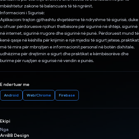
mbështetur zakone të balancuara të të ngrënit.
Informacioni i Sigurisë:
Aplikacioni trajton gjithashtu shqetësime të ndryshme të sigurisë, duke
u ofruar përdoruesve njohuri thelbësore për sigurinë në shtëpi, sigurinë
në internet, sigurinë rrugore dhe sigurinë në punë. Përdoruesit mund të
kenë qasje në këshilla për krijimin e një mjedisi të sigurt jetese, praktikat
më të mira për mbrojtjen e informacionit personal në botën dixhitale,
udhëzime për drejtimin e sigurt dhe praktikat e këmbësorëve dhe
burime për ruajtjen e sigurisë në vendin e punës.
E ndertuar me
Android
Web/Chrome
Firebase
Ekipi
Nga
ArnBB Design