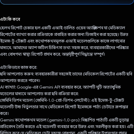
ভোট দিয়েছেন!
এটা কি করে
হেলথ রিপোর্ট চেকার হল একটি এআই-চালিত ওয়েব অ্যাপ্লিকেশন যা মেডিক্যাল
রিপোর্টের ব্যাখ্যা করার প্রক্রিয়াকে প্রবাহিত করার জন্য ডিজাইন করা হয়েছে। উন্নত
ইমেজ-টু-টেক্সট এবং কথোপকথনমূলক এআই মডেলগুলিকে কাজে লাগানোর
মাধ্যমে, আমাদের অ্যাপ জটিল চিকিৎসা তথ্য সহজ করে, ব্যবহারকারীদের পরিষ্কার
এবং বোধগম্য স্বাস্থ্য রিপোর্ট প্রদান করে, অন্তর্দৃষ্টিপূর্ণ সিদ্ধান্তে সম্পূর্ণ।
এটা কিভাবে কাজ করে:
ছবি আপলোড করুন: ব্যবহারকারীরা সহজেই তাদের মেডিকেল রিপোর্টের একটি ছবি
আপলোড করতে পারেন।
AI ব্যাখ্যা: Google-এর Gemini API ব্যবহার করে, অ্যাপটি দুটি অত্যাধুনিক
মডেলের মাধ্যমে আপলোড করা ছবি প্রক্রিয়া করে:
জেমিনি ভিশন মডেল (জেমিনি-1.0-প্রো-ভিশন-লেটেস্ট): এই ইমেজ-টু-টেক্সট
মডেলটি উচ্চ নির্ভুলতার সাথে মেডিকেল রিপোর্ট ইমেজকে পাঠ্য ডেটাতে রূপান্তর
করে।
Gemini কথোপকথন মডেল (gemini-1.0-pro): নিষ্কাশিত পাঠ্যটি একটি চূড়ান্ত
প্রতিবেদন তৈরি করতে এই মডেলটি ব্যবহার করে উন্নত এবং সরলীকৃত করা হয়। এটি
নিশ্চিত করে যে মেডিকেল ডেটা সহজে বোধগম্য, একটি পরিষ্কার উপসংহার প্রদান