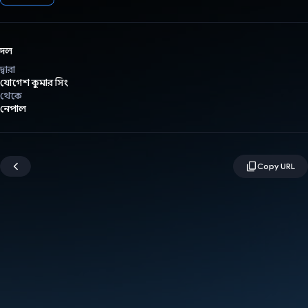
দল
দ্বারা
যোগেশ কুমার সিং
থেকে
নেপাল