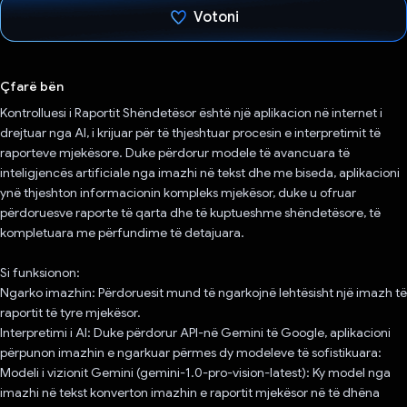
Votoni
Votuar!
Çfarë bën
Kontrolluesi i Raportit Shëndetësor është një aplikacion në internet i
drejtuar nga AI, i krijuar për të thjeshtuar procesin e interpretimit të
raporteve mjekësore. Duke përdorur modele të avancuara të
inteligjencës artificiale nga imazhi në tekst dhe me biseda, aplikacioni
ynë thjeshton informacionin kompleks mjekësor, duke u ofruar
përdoruesve raporte të qarta dhe të kuptueshme shëndetësore, të
kompletuara me përfundime të detajuara.
Si funksionon:
Ngarko imazhin: Përdoruesit mund të ngarkojnë lehtësisht një imazh të
raportit të tyre mjekësor.
Interpretimi i AI: Duke përdorur API-në Gemini të Google, aplikacioni
përpunon imazhin e ngarkuar përmes dy modeleve të sofistikuara:
Modeli i vizionit Gemini (gemini-1.0-pro-vision-latest): Ky model nga
imazhi në tekst konverton imazhin e raportit mjekësor në të dhëna