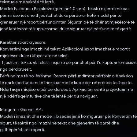
tekstuale me saktësi të lartë.
Modeli Bisedues i Binjakëve (gemini-1.0-pro): Teksti i nxjerrë më pas
përmirësohet dhe thjeshtohet duke përdorur këtë model për të
gjeneruar një raport përfundimtar. Siguron që të dhënat mjekësore të
jenë lehtësisht të kuptueshme, duke siguruar një përfundim të qartë.
Karakteristikat kryesore:
Konvertimi nga imazhi në tekst: Aplikacioni lexon imazhet e raportit
mjekësor, duke i kthyer ato në tekst.
Thjeshtimi tekstual: Teksti i nxjerrë përpunohet për t'u kuptuar lehtësisht
nga përdoruesit.
Përfundime të hollësishme: Raporti përfundimtar përfshin një seksion
të qartë përfundimi të theksuar me të kuqe për referencë të shpejtë.
Ndërfaqja miqësore për përdoruesit: Aplikacioni është projektuar me
një ndërfaqe intuitive dhe të lehtë për t'u naviguar.
Integrimi i Gemini API:
Modeli i imazhit dhe modeli i bisedës janë konfiguruar për konvertim të
sigurt, të saktë nga imazhi në tekst dhe gjenerim të qartë dhe
gjithëpërfshirës raporti.