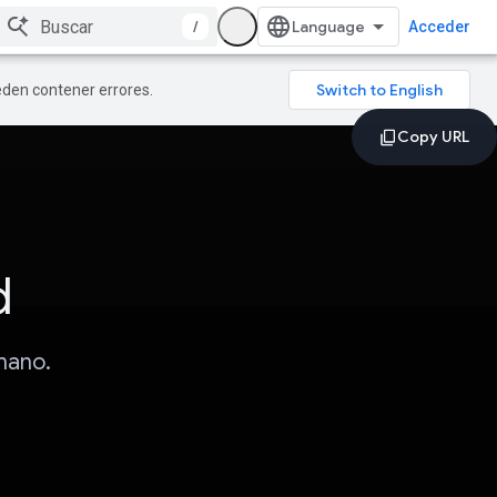
/
Acceder
ueden contener errores.
d
mano.