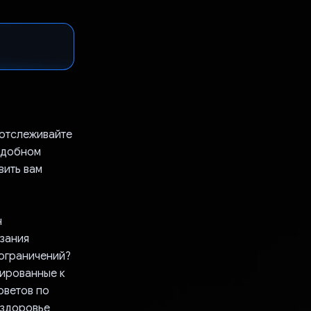
 отслеживайте
 удобном
вить вам
н
зания
 ограничений?
тированные к
оветов по
 здоровье