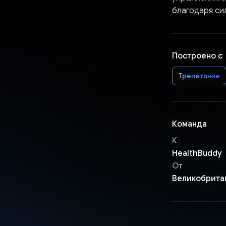
благодаря сил
Построено с
Трепетание
Команда
К
HealthBuddy
От
Великобрита