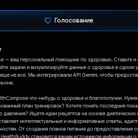
Голосование
Проголосовал!
т
e — ваш персональный помощник по здоровью. Ставьте и
яйте задачи и визуализируйте данные о здоровье в одном
 еще не все. Мы интегрировали API Gemini, чтобы предоста
ньона.
lthCompose что-нибудь о здоровье и благополучии. Нуже
ованный план тренировок? Хотите понять последние пока
о давления? Ищете идеи рецептов на основе диетических
ставляет интеллектуальные и информативные ответы, адап
ностям. От создания планов питания до предоставления с
 HealthBuddy становится вашим источником информации о