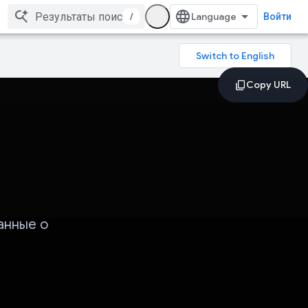
/
Войти
анные о