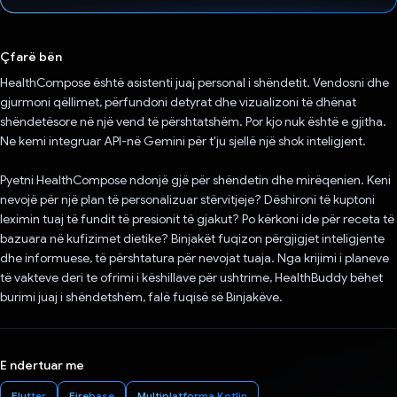
Votuar!
Çfarë bën
HealthCompose është asistenti juaj personal i shëndetit. Vendosni dhe
gjurmoni qëllimet, përfundoni detyrat dhe vizualizoni të dhënat
shëndetësore në një vend të përshtatshëm. Por kjo nuk është e gjitha.
Ne kemi integruar API-në Gemini për t'ju sjellë një shok inteligjent.
Pyetni HealthCompose ndonjë gjë për shëndetin dhe mirëqenien. Keni
nevojë për një plan të personalizuar stërvitjeje? Dëshironi të kuptoni
leximin tuaj të fundit të presionit të gjakut? Po kërkoni ide për receta të
bazuara në kufizimet dietike? Binjakët fuqizon përgjigjet inteligjente
dhe informuese, të përshtatura për nevojat tuaja. Nga krijimi i planeve
të vakteve deri te ofrimi i këshillave për ushtrime, HealthBuddy bëhet
burimi juaj i shëndetshëm, falë fuqisë së Binjakëve.
E ndertuar me
Flutter
Firebase
Multiplatforma Kotlin