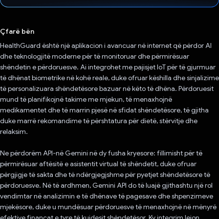
Votuar!
Çfarë bën
HealthGuard është një aplikacion i avancuar në internet që përdor AI
dhe teknologjitë moderne për të monitoruar dhe përmirësuar
shëndetin e përdoruesve. Ai integrohet me pajisjet IoT për të gjurmuar
të dhënat biometrike në kohë reale, duke ofruar këshilla dhe sinjalizime
të personalizuara shëndetësore bazuar në këto të dhëna. Përdoruesit
mund të planifikojnë takime me mjekun, të menaxhojnë
medikamentet dhe të marrin pjesë në sfidat shëndetësore, të gjitha
duke marrë rekomandime të përshtatura për dietë, stërvitje dhe
relaksim.
Ne përdorëm API-në Gemini në dy fusha kryesore: fillimisht për të
përmirësuar aftësitë e asistentit virtual të shëndetit, duke ofruar
përgjigje të sakta dhe të ndërgjegjshme për pyetjet shëndetësore të
përdoruesve. Në të ardhmen, Gemini API do të luajë gjithashtu një rol
vendimtar në analizimin e të dhënave të pagesave dhe shpenzimeve
mjekësore, duke u mundësuar përdoruesve të menaxhojnë në mënyrë
efektive financat e tyre të kujdesit shëndetësor. Ky integrim lejon